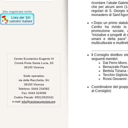
ricordare l’abate Gabr
che per alcuni anni (
regolari di S. Giorgio 
monastero di Sant’Agos
• Dopo un primo statuto
Centro ha rivisto l
promozione sociale, 
“iniziative e progetti di
umani e della pace”. 
multiculturale e multirel
Il Consiglio direttivo 
seguenti membri:
Centro Ecumenico Eugenio IV
Dal Ferro Mons.
Contrà Porta Santa Lucia, 63
Benazzato Franc
36100 Vicenza
Bertola Tiziana 
Tecchio Gigliola
Sede operativa:
Rossi Giovanni 
via della Racchetta, 9/c
36100 Vicenza
Coordinatore del gruppo
Telefono: 0444 234582
al Consiglio)
Fax: 0444 324096
Codice Fiscale: 95012620241
e-mail:
info@centroeugenioiv.org