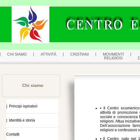
CHI SIAMO
ATTIVITÁ
CRISTIANI
MOVIMENTI
RELIGIOSI
Chi siamo
| Principi ispiratori
• Il Centro ecumenic
attività di promozione
sociale e conoscenza f
| Identità e storia
religioni. Attua iniziative
Dell’associazione fan
religioni e confessioni 
Contatti
• Il Centro, nato nel