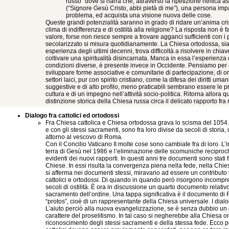
russo” dove si narra che, attraverso la ripetizione ritmica a
(“Signore Gesù Cristo, abbi pietà di me”), una persona imp
problema, ed acquista una visione nuova delle cose.
Queste grandi potenzialità saranno in grado di ridare un’anima cri
clima di indifferenza e di ostilità alla religione? La risposta non è f
valore, forse non riesce sempre a trovare agganci sufficienti con i 
secolarizzato si misura quotidianamente. La Chiesa ortodossa, sia p
esperienza degli ultimi decenni, trova difficoltà a risolvere in chiav
coltivare una spiritualità disincarnata. Manca in essa l’esperienza
condizioni diverse, è presente invece in Occidente. Pensiamo per e
sviluppare forme associative e comunitarie di partecipazione, di org
settori laici, pur con spirito cristiano, come la difesa dei diritti um
suggestive e di alto profilo, meno praticabili sembrano essere le 
cultura e di un impegno nell’attività socio-politica. Ritorna allora 
distinzione storica della Chiesa russa circa il delicato rapporto fra r
Dialogo fra cattolici ed ortodossi
Fra Chiesa cattolica e Chiesa ortodossa grava lo scisma del 1054. 
e con gli stessi sacramenti, sono fra loro divise da secoli di stori
attorno al vescovo di Roma.
Con il Concilio Vaticano II molte cose sono cambiate fra di loro. L’i
terra di Gesù nel 1986 e l’eliminazione delle scomuniche recipro
evidenti dei nuovi rapporti. In questi anni tre documenti sono stati 
Chiese. In essi risulta la convergenza piena nella fede, nella Chies
si afferma nei documenti stessi, miravano ad essere un contributo v
cattolici e ortodossi. Di quando in quando però risorgono incomprens
secoli di ostilità. È ora in discussione un quarto documento relativo
sacramento dell’ordine. Una tappa significativa è il documento di
“protos”, cioè di un rappresentante della Chiesa universale. I dial
L’aiuto perciò alla nuova evangelizzazione, se è senza dubbio un d
carattere del proselitismo. In tal caso si negherebbe alla Chiesa ort
riconoscimento degli stessi sacramenti e della stessa fede. Ecco p