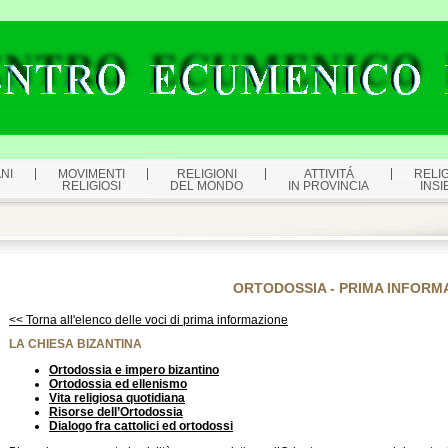
NI
MOVIMENTI
RELIGIONI
ATTIVITÁ
RELIG
RELIGIOSI
DEL MONDO
IN PROVINCIA
INSI
ORTODOSSIA - PRIMA INFORM
<< Torna all'elenco delle voci di prima informazione
LA CHIESA BIZANTINA
Ortodossia e impero bizantino
Ortodossia ed ellenismo
Vita religiosa quotidiana
Risorse dell’Ortodossia
Dialogo fra cattolici ed ortodossi