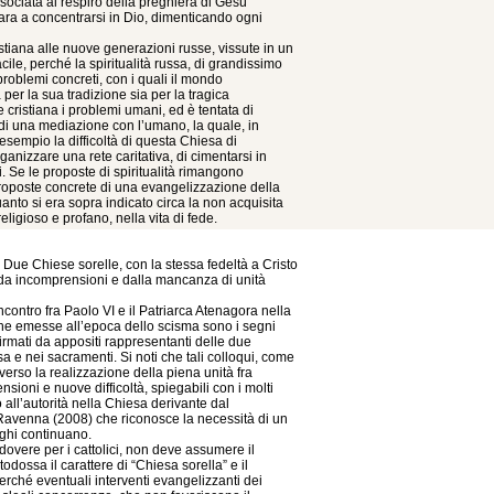
ssociata al respiro della preghiera di Gesù
ara a concentrarsi in Dio, dimenticando ogni
stiana alle nuove generazioni russe, vissute in un
acile, perché la spiritualità russa, di grandissimo
problemi concreti, con i quali il mondo
er la sua tradizione sia per la tragica
e cristiana i problemi umani, ed è tentata di
 di una mediazione con l’umano, la quale, in
sempio la difficoltà di questa Chiesa di
anizzare una rete caritativa, di cimentarsi in
ani. Se le proposte di spiritualità rimangono
proposte concrete di una evangelizzazione della
quanto si era sopra indicato circa la non acquisita
eligioso e profano, nella vita di fede.
Due Chiese sorelle, con la stessa fedeltà a Cristo
a, da incomprensioni e dalla mancanza di unità
ncontro fra Paolo VI e il Patriarca Atenagora nella
che emesse all’epoca dello scisma sono i segni
firmati da appositi rappresentanti delle due
a e nei sacramenti. Si noti che tali colloqui, come
erso la realizzazione della piena unità fra
ioni e nuove difficoltà, spiegabili con i molti
 all’autorità nella Chiesa derivante dal
 Ravenna (2008) che riconosce la necessità di un
oghi continuano.
overe per i cattolici, non deve assumere il
odossa il carattere di “Chiesa sorella” e il
erché eventuali interventi evangelizzanti dei