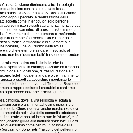
a Chiesa facciamo riferimento a tre: la teologia
l monachesimo con la spiritualità esicasta.
oca patristica (S. Atanasio e S. Basilio il Grande)
’uomo dopo il peccato la realizzazione della
fatti accetta come interlocutori solo persone
 attraverso i misteri vissuti sacramentalmente, eleva
appe di questo cammino, di questa trasformazione.
n Cristo”. Man mano che una persona è trasformata
acquista la capacità di vedere Dio e il mondo in
a si radica la “filocalia” ossia l’amore alla
ne ricevuta, il bello. L’uomo deificato sa
o e ciò che è eterno e sa dare rilievo solo al
rio perché i “pensieri belli” finiscono per rendere
a parola esplicativa ma il simbolo, che fa
l fedele sperimenta la contrapposizione fra il mondo
comunione e di divisione, di trasfigurazione e di
cono, fedeli il quale fa andare oltre il frammento
in questa prospettiva acquistino importanza le
diventa celebrazione davanti al Trono del Regno del
ticamente rappresentiamo i cherubini e cantiamo
niamo ogni preoccupazione terrena” (Inno ai
a cattolica, dove la vita religiosa è legata a
i carismi particolari, il monachesimo maschile e
ante della Chiesa stessa, anche perché i vescovi
ndamentale nella vita della comunità ortodossa.
di frequente vanno ad incontrare lo “staretz”, cioè
e, diviene guida alla maturità spirituale. Questi
teso quest’ultimo come centro unificatore della
o (esicasmo). Sono noti i “racconti del pellegrino