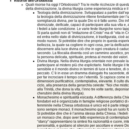
Risorse dell’Ortodossia
Quali risorse ha oggi l’Ortodossia? Tra le molte ricchezze di quest
della divinizzazione, la divina liturgia come esperienza mistica e i
Teologia della divinizzazione. Sviluppatasi a partire dall’ep
la teologia della divinizzazione ritiene fondamentale per l
somiglianzà divina, per la quale Dio si è fatto uomo. Dio in
divinizzate, deificate, capaci di partecipare alla sua vita e,
i fedeli a tale condizione. Le varie feste liturgiche sono t
Si parla quindi non di “imitazione di Cristo” ma di “vita i
ed entra nello stato di divinizzazione, è trasfigurata, cioè 
modo nuovo. Si potrebbe dire che proprio in questa esperienz
bellezza, la quale sa cogliere in ogni cosa, per la deificazio
discernere alla luce divina ciò che in ogni creatura è caduc
secondo. La filocalia diventa così un cammino ascetico, prop
la persona delicata, spirituale, protesa al mondo dei valori.
Divina liturgia. Nella divina liturgia orientale non prevale l
partecipare al mistero più che esplicitarlo. Nelle liturgie i
sensibile e il mondo divino in termini di luce e tenebre, di 
peccato. C’è in esse un dramma dialogato fra sacerdote, dia
per far incrociare il tempo con l’eternità. Si capisce come 
dimensioni purificatrice, contemplativa, elevante. Il culto 
ciclo, alla presenza della gerarchla celeste: “Noi che mis
alla Trinità, che dona la vita, l’inno tre volte santo, depo
cherubini della divina liturgia).
Monachesimo e spiritualità esicasta. A differenza della Chies
fondatori ed è organizzata in famiglie religiose portatrici d
femminile nella Chiesa ortodossa è unico ed è parte integr
sono sempre monaci. Il monachesimo quindi ha un ruolo fo
Si potrebbe dire che è l’anima stessa della Chiesa. I fedeli 
un monaco che, dopo aver fatto esperienza di contemplazion
“starcy” rappresentano la sintesi fra razionalità e cuore, in
personalità, e guidano al silenzio per ascoltare e vivere Di