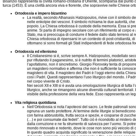
Bisanzio rappresenta la civiltà romano-cristiana d’Oriente, scomparsa dal punto di
turca (1453). È una civiltà ancora viva e fiorente, che sopravvive nelle Chiese or
Ortodossia e impero bizantino
La realtà, secondo Athanasis Hatzopoulos, rivive con il simbolo del
nelle enkolpie dei vescovi. Il simbolo richiama le due autorità, ch
popolo. La Chiesa ortodossa è custode della memoria. Essa si preoc
anime. Si parla di impegno secolare con un riferimento al corpo e
Stato, ma si preoccupa di condurre il fedele dallo stato terreno al r
Chiesa ortodossa di ripensarsi in un contesto di post-cristianità, di
ottomano si sono formati gli Stati indipendenti di fede ortodossa fo
Ortodossia ed ellenismo
Il Cristianesimo si è, scrive sempre A. Hatzopoulos, modellato seco
pur rifiutando il paganesimo, si è nutrito di termini platonici, aristo
l’apofatismo, non il sincretismo. Giorgio Florovsky tenta di proporre
un magistero normativo e afferma che non è sufficiente la conoscenz
magistero di vita. Il magistero dei Padri è l’oggi eterno della Chies
così i Padri. Questi rappresentano l’uso liturgico del mondo. I Padr
nel corpo vivente di Cristo.
Nei secoli XII e XIII si è avuta una omologazione liturgica di tutta 
liturgico, anche se rimangono alcune diversità culturali territoriali.
visibile della professione della vera fede. Esso rappresenta un leg
Vita religiosa quotidiana
Nell’Ortodossia si nota l’apoteosi del sacro. Le feste patronali son
ognuna un santo protettore. Al termine delle liturgie si benedicono i 
con farina abbrustolita, frutta secca e spezie, e cosparse di zucc
(…) e poi consumate dai fedeli”. Tutto ciò è ricondotto al mistero 
dalla corruzione e ne fa strumento di salvezza per l’uomo. Si potr
mondo rinnovato e redento, dove le cose non sono più veicolo di 
In questo quadro acquista significato la venerazione delle reliqui