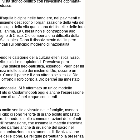
 vista storico-politico con l’invasione ottomana-
todosse.
l’aquila bicipite nelle bandiere, nei pavimenti e
e insieme gestiscono l’organizzazione della vita del
cupa della vita quotidiana dei fedeli e delle loro
 all’anima. La Chiesa non si contrappone allo
egno di Cristo. Ciò comporta una difficoltà della
 Stato laico. Dopo il dissolvimento dell’impero
ndati sul principio moderno di nazionalità.
ndo le categorie della cultura ellenistica. Esso,
telici, stoici e neoplatonici. Prevaleva però
 una sintesi neo-patristica, essendo i Padri per lui
a intellettuale dei misteri di Dio; occorre un
a. Come il pane e il vino offrono se stessi a Dio,
i offrono il loro corpo a Dio perché sia innestato
l’ortodossia. Si è affermato un unico modello
 Il rito di Costantinopoli oggi è anche l’espressione
ame di unità nei cinque continenti.
o molto sentite e vissute nelle famiglie, avendo
cibi: ci sono “le torte di grano bollito impastato
hero, benedette nelle commemorazioni dei defunti
dell’incarnazione, che assume la materia riscattata
ebbe parlare anche di irruzione del sacro nel
contaminazione ma strumento di divinizzazione.
e e delle icone. Le reliquie perpetuano la presenza