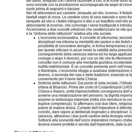
del santo, emigrato con l’anima razionale a Dio, e le icone sono la
sono onorate con la prostrazione accompagnata da segni di croce e 
suolo prima di segnarsi e baciare.
Nei riti abbondano poi candele, lampade ad olio, incenso. Il fedele
ripetuti segni di croce. Le candele sono di cera naturale e sono fis
lampade ad olio e i fedeli intingono il dito o un batuffolo nell’olio p
abbondante di incenso, che coinvolge i sensi trasfigurati e introdu
Accenniamo a due concetti ortodossi che caratterizzano la vita quot
e la “sinfonia delle istituzioni” relativa alla vita sociale.
L’economia ecclesiastica. Il concetto di oikonomia, second
disciplinari ma informa la mentalità dei pastori e dei fedel
possibilità di concedere deroghe, in forma temporanea o 
per questo inficiare in alcun modo la validità della prescri
conseguimento della salvezza eterna ed ha larga applicazi
coniuge o dopo il divorzio, pur con un rito che fa riferimen
concetto non è comune alla mentalità giuridica occidentale
nullità matrimoniale. È un concetto presente però nell’ins
o filantropia. L’economia sfugge a qualsiasi sistemazione
diverso, a seconda dei casi e delle tradizioni, essendo la fa
conveniente per il bene della Chiesa.
Sinfonia delle istituzioni. Dal punto di vista sociale, l’Or
orfana di Bisanzio. Prima del crollo di Costantinopoli (145
Chiesa e Impero, unità imprescindibile conseguenza dell’as
avviene una rielaborazione del pensiero: la dignità imperi
assume la simbologia imperiale (mitra che riproduce la cor
duplice competenza). Si affermano così due sfere, religiosa e 
potere di matrice divina. Compito dell’imperatore è difende
concilio, dare vigore ai deliberati dogmatici e disciplinari. 
salvezza, attraverso i due punti cardine della teologia orien
Sottrarsi alla sovranità dell’unico imperatore romano crist
doveva essere protetta e servita dall’imperatore, data la priori