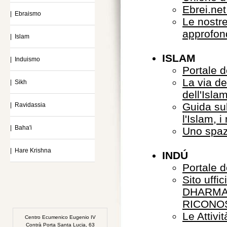
Ebrei.net
| Ebraismo
Le nostre
approfond
| Islam
ISLAM
| Induismo
Portale d
La via dei
| Sikh
dell'Isla
Guida sul
| Ravidassia
l'Islam, 
| Baha'i
Uno spaz
| Hare Krishna
INDÚ
Portale d
Sito uff
DHARMA
RICONO
Le Attivi
Centro Ecumenico Eugenio IV
Contrà Porta Santa Lucia, 63