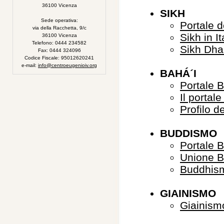
36100 Vicenza
SIKH
Sede operativa:
Portale 
via della Racchetta, 9/c
Sikh in It
36100 Vicenza
Telefono: 0444 234582
Sikh Dha
Fax: 0444 324096
Codice Fiscale: 95012620241
e-mail:
info@centroeugenioiv.org
BAHÁ´I
Portale B
Il portale
Profilo d
BUDDISMO
Portale 
Unione B
Buddhism
GIAINISMO
Giainism