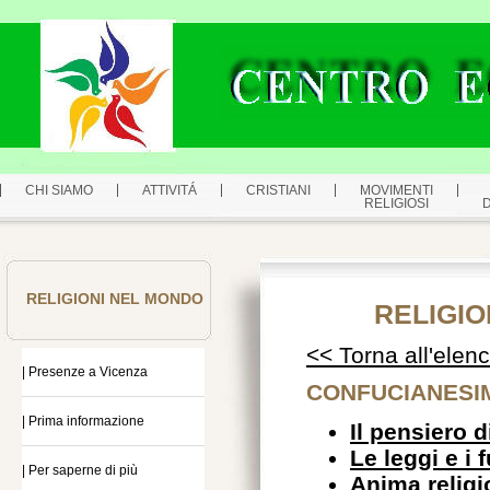
CHI SIAMO
ATTIVITÁ
CRISTIANI
MOVIMENTI
RELIGIOSI
RELIGIONI NEL MONDO
RELIGIO
<< Torna all'elen
| Presenze a Vicenza
CONFUCIANESIM
| Prima informazione
Il pensiero 
Le leggi e i 
| Per saperne di più
Anima religi