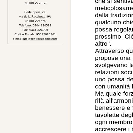
che si senti
36100 Vicenza
meticolosamen
Sede operativa:
dalla tradizio
via della Racchetta, 9/c
qualcuno chie
36100 Vicenza
Telefono: 0444 234582
possa regolare
Fax: 0444 324096
Codice Fiscale: 95012620241
prossimo. Ciò
e-mail:
info@centroeugenioiv.org
altro".
Attraverso qu
propose una s
svolgevano la
relazioni soc
uno possa dec
con umanità l'
Ma quale forz
rifà all'armo
benessere e f
tavolette degl
ogni membro 
accrescere i 