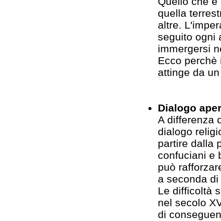
Quello che è 
quella terres
altre. L'imper
seguito ogni 
immergersi ne
Ecco perchè i
attinge da un 
Dialogo aper
A differenza d
dialogo relig
partire dalla 
confuciani e 
può rafforzar
a seconda di 
Le difficoltà 
nel secolo XV
di conseguenz