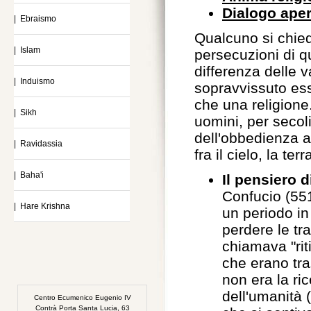
Dialogo aper
| Ebraismo
Qualcuno si chied
| Islam
persecuzioni di q
differenza delle v
| Induismo
sopravvissuto ess
che una religione.
| Sikh
uomini, per secoli
dell'obbedienza a
| Ravidassia
fra il cielo, la ter
| Baha'i
Il pensiero 
Confucio (551
| Hare Krishna
un periodo in 
perdere le tra
chiamava "riti
che erano tr
non era la ric
dell'umanità 
Centro Ecumenico Eugenio IV
Contrà Porta Santa Lucia, 63