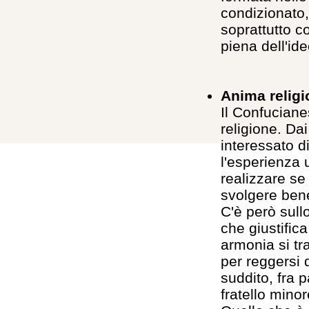
condizionato,
soprattutto c
piena dell'id
Anima religi
Il Confucian
religione. Da
interessato d
l'esperienza
realizzare se
svolgere bene
C'è però sull
che giustifica
armonia si tr
per reggersi 
suddito, fra p
fratello mino