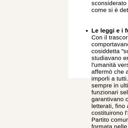
sconsiderato 
come si è de
Le leggi e i 
Con il trascor
comportavano 
cosiddetta "sc
studiavano er
l'umanità ver
affermò che a
imporli a tutt
sempre in ult
funzionari se
garantivano c
letterati, fin
costituirono l
Partito comun
formata nelle