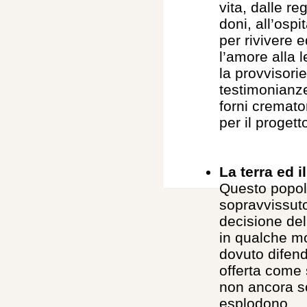
vita, dalle re
doni, all’ospi
per rivivere e
l’amore alla l
la provvisori
testimonianze
forni cremato
per il progett
La terra ed i
Questo popolo
sopravvissuto
decisione del
in qualche m
dovuto difende
offerta come s
non ancora s
esplodono.