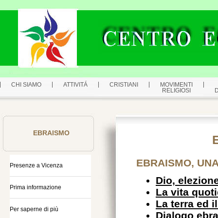
CHI SIAMO
ATTIVITÁ
CRISTIANI
MOVIMENTI
RELIGIOSI
EBRAISMO
EBRAISMO, UNA
Presenze a Vicenza
Dio, elezion
Prima informazione
La vita quot
La terra ed i
Per saperne di più
Dialogo ebra