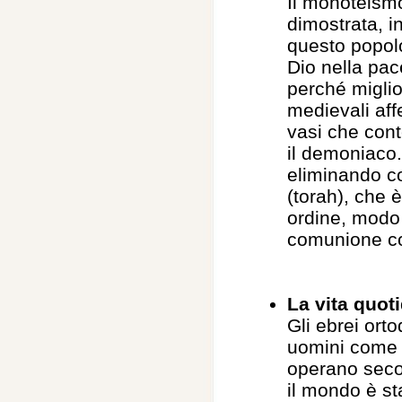
Il monoteism
dimostrata, i
questo popolo,
Dio nella pac
perché miglio
medievali affe
vasi che cont
il demoniaco. 
eliminando co
(torah), che 
ordine, modo 
comunione co
La vita quot
Gli ebrei ort
uomini come s
operano secon
il mondo è st