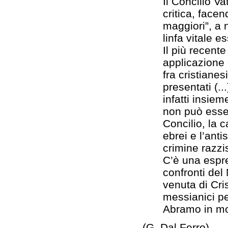
Il Concilio Va
critica, facen
maggiori”, a n
linfa vitale e
Il più recent
applicazione d
fra cristian
presentati (.
infatti insie
non può esser
Concilio, la c
ebrei e l’anti
crimine razzi
C’è una espre
confronti del 
venuta di Cri
messianici pe
Abramo in mo
(G. Dal Ferro)