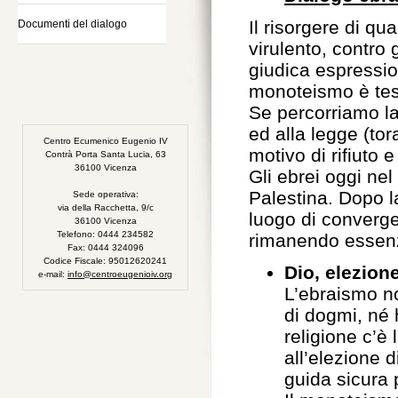
Il risorgere di q
Documenti del dialogo
virulento, contro 
giudica espression
monoteismo è te
Se percorriamo la
ed alla legge (to
Centro Ecumenico Eugenio IV
motivo di rifiuto 
Contrà Porta Santa Lucia, 63
36100 Vicenza
Gli ebrei oggi nel
Palestina. Dopo l
Sede operativa:
via della Racchetta, 9/c
luogo di converge
36100 Vicenza
Telefono: 0444 234582
rimanendo essenz
Fax: 0444 324096
Codice Fiscale: 95012620241
Dio, elezion
e-mail:
info@centroeugenioiv.org
L’ebraismo no
di dogmi, né 
religione c’è 
all’elezione d
guida sicura p