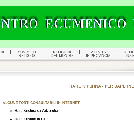
NI
MOVIMENTI
RELIGIONI
ATTIVITÁ
RELIG
RELIGIOSI
DEL MONDO
IN PROVINCIA
INSI
HARE KRISHNA - PER SAPERNE 
ALCUNE FONTI CONSULTABILI IN INTERNET
Hare Krishna su Wikipedia
Hare Krishna in Italia