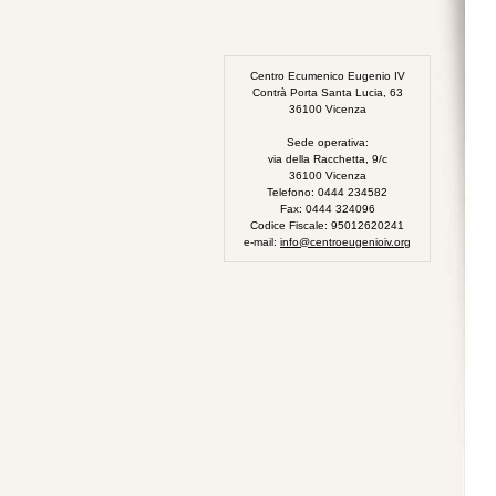
Centro Ecumenico Eugenio IV
Contrà Porta Santa Lucia, 63
36100 Vicenza
Sede operativa:
via della Racchetta, 9/c
36100 Vicenza
Telefono: 0444 234582
Fax: 0444 324096
Codice Fiscale: 95012620241
e-mail:
info@centroeugenioiv.org