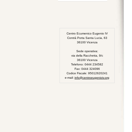
Centro Ecumenico Eugenio IV
Contrà Porta Santa Lucia, 63
36100 Vicenza
Sede operativa:
via della Racchetta, 9/c
36100 Vicenza
Telefono: 0444 234582
Fax: 0444 324096
Codice Fiscale: 95012620241
e-mail:
info@centroeugenioiv.org