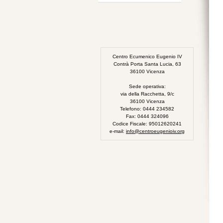
Centro Ecumenico Eugenio IV
Contrà Porta Santa Lucia, 63
36100 Vicenza
Sede operativa:
via della Racchetta, 9/c
36100 Vicenza
Telefono: 0444 234582
Fax: 0444 324096
Codice Fiscale: 95012620241
e-mail:
info@centroeugenioiv.org