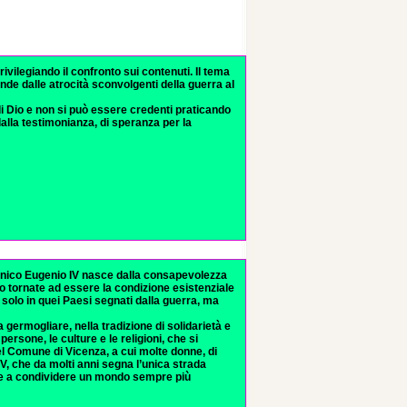
ivilegiando il confronto sui contenuti. Il tema
nde dalle atrocità sconvolgenti della guerra al
 Dio e non si può essere credenti praticando
lla testimonianza, di speranza per la
enico Eugenio IV nasce dalla consapevolezza
no tornate ad essere la condizione esistenziale
 solo in quei Paesi segnati dalla guerra, ma
germogliare, nella tradizione di solidarietà e
persone, le culture e le religioni, che si
el Comune di Vicenza, a cui molte donne, di
IV, che da molti anni segna l’unica strada
mate a condividere un mondo sempre più