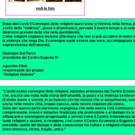
vedi le foto
Dopo dieci anni il Convegno delle religioni quest’anno si rinnova nella forma, pr
scelto della “violenza”, grave e drammatico, pervade il nostro tempo e si este
disprezzo gratuito della vita nella quotidianità.
Come religioni vogliamo insieme affermare che non si può uccidere in nome di
la violenza che nega Dio. Il convegno vuole essere una voce, accompagnata da
sopravvivenza dell’umanità.
Giuseppe Dal Ferro
presidente del Centro Eugenio IV
Agostino Pilati
responsabile del gruppo
“Religioni insieme”
"L’undicesimo convegno delle religioni, iniziativa promossa dal Centro Ecum
che, ancora una volta nella storia dell’umanità, la paura e la violenza sembra
di molte donne e uomini, in un funesto circolo vizioso che si autoalimenta, non
anche nelle nostre città, troppo spesso, nelle nostre relazioni più intime.
Sono per questo particolarmente orgogliosa che nella nostra città continuino a 
comprensione, eventi e iniziative finalizzate alla promozione e al dialogo tra le 
affiancano e sostengono progettualità e servizi come il Centro Antiviolenza d
tante religioni e nazioni, si rivolgono, così come il Centro Ecumenico Eugenio 
possibile: quella del dialogo e della conoscenza tra culture e religioni chia
interconnesso, vicino, fragile, unico.”