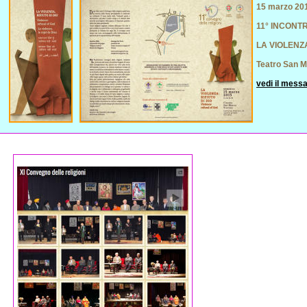
15 marzo 20
11° INCONT
LA VIOLENZA
Teatro San M
vedi il messa