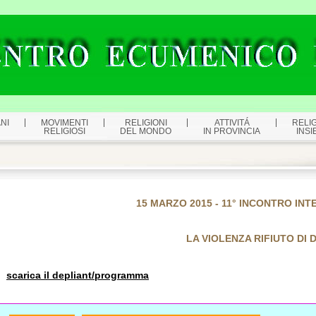
NI
MOVIMENTI
RELIGIONI
ATTIVITÁ
RELIG
RELIGIOSI
DEL MONDO
IN PROVINCIA
INSI
15 MARZO 2015 - 11° INCONTRO INT
LA VIOLENZA RIFIUTO DI 
scarica il depliant/programma