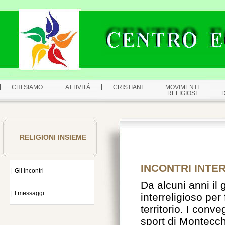
CHI SIAMO
ATTIVITÁ
CRISTIANI
MOVIMENTI
RELIGIOSI
RELIGIONI INSIEME
INCONTRI INTE
| Gli incontri
Da alcuni anni il
| I messaggi
interreligioso per
territorio. I conv
sport di Montecch