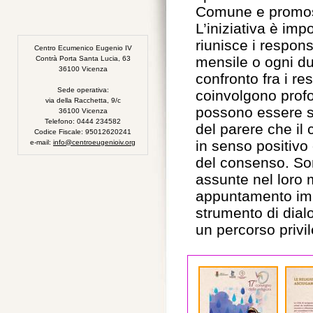
Comune e promoss
L’iniziativa è imp
riunisce i respons
Centro Ecumenico Eugenio IV
mensile o ogni du
Contrà Porta Santa Lucia, 63
36100 Vicenza
confronto fra i re
Sede operativa:
coinvolgono prof
via della Racchetta, 9/c
possono essere st
36100 Vicenza
Telefono: 0444 234582
del parere che il 
Codice Fiscale: 95012620241
in senso positivo 
e-mail:
info@centroeugenioiv.org
del consenso. Son
assunte nel loro 
appuntamento impo
strumento di dialo
un percorso privil