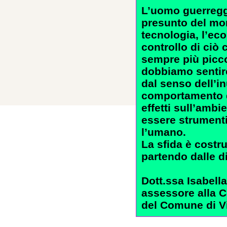
L’uomo guerregg
presunto del mon
tecnologia, l’ec
controllo di ciò 
sempre più picco
dobbiamo sentirc
dal senso dell’inu
comportamento d
effetti sull’amb
essere strumenti 
l’umano.
La sfida è cost
partendo dalle di
Dott.ssa Isabell
assessore alla C
del Comune di V