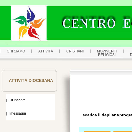
CHI SIAMO
ATTIVITÁ
CRISTIANI
MOVIMENTI
RELIGIOSI
ATTIVITÁ DIOCESANA
| Gli incontri
| I messaggi
scarica il depliant/prog