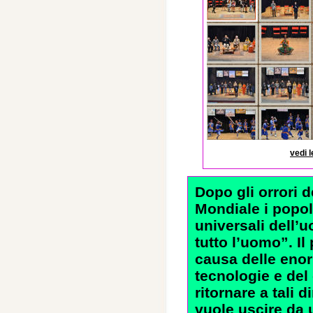
vedi l
Dopo gli orrori 
Mondiale i popoli
universali dell’u
tutto l’uomo”. I
causa delle enor
tecnologie e del
ritornare a tali d
vuole uscire da 