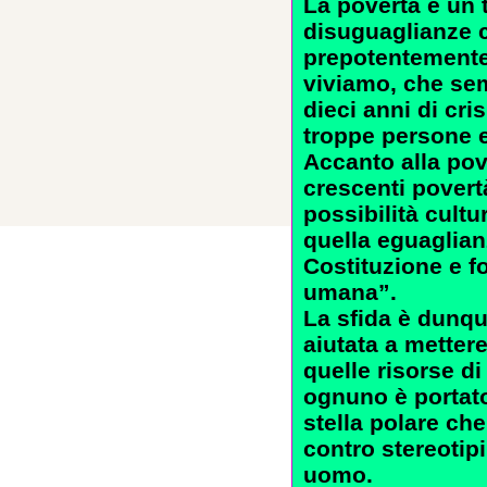
La povertà è un 
disuguaglianze c
prepotentemente 
viviamo, che sem
dieci anni di cri
troppe persone e
Accanto alla pov
crescenti povertà
possibilità cultu
quella eguaglian
Costituzione e f
umana”.
La sfida è dunqu
aiutata a mettere
quelle risorse di
ognuno è portato
stella polare ch
contro stereotipi
uomo.