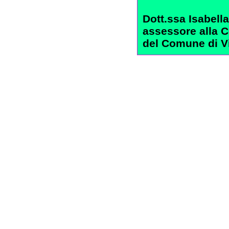
Dott.ssa Isabell
assessore alla C
del Comune di V