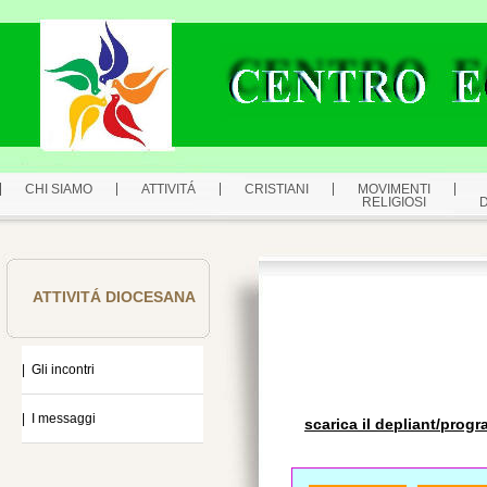
CHI SIAMO
ATTIVITÁ
CRISTIANI
MOVIMENTI
RELIGIOSI
ATTIVITÁ DIOCESANA
| Gli incontri
| I messaggi
scarica il depliant/prog